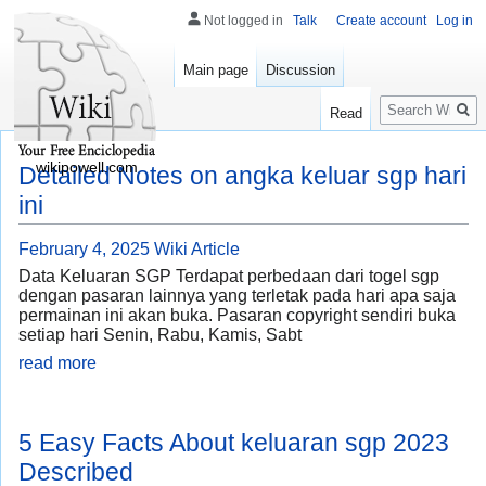
Not logged in
Talk
Create account
Log in
Main page
Discussion
Search
Read
wikipowell.com
Detailed Notes on angka keluar sgp hari
ini
February 4, 2025
Wiki Article
Data Keluaran SGP Terdapat perbedaan dari togel sgp
dengan pasaran lainnya yang terletak pada hari apa saja
permainan ini akan buka. Pasaran copyright sendiri buka
setiap hari Senin, Rabu, Kamis, Sabt
read more
5 Easy Facts About keluaran sgp 2023
Described